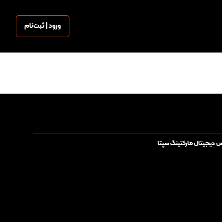
ورود | ثبت‌نام
س دیجیتال مارکتینگ سپتا