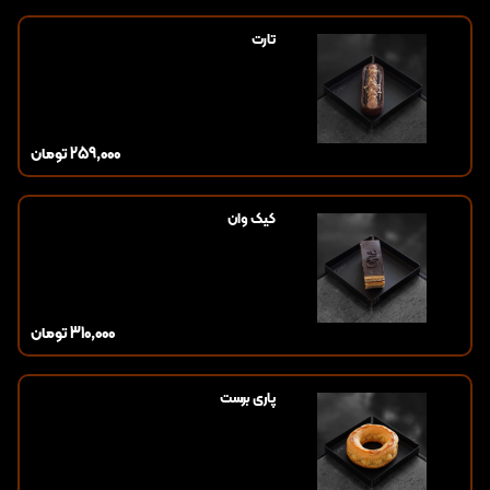
تارت
259,000
تومان
کیک وان
310,000
تومان
پاری برست