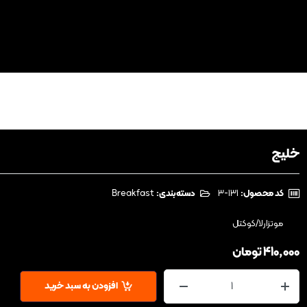
خلیج
کد محصول:
‎3-131
دسته‌بندی:
Breakfast
موتزارلا/کوکتل
410,000
تومان
افزودن به سبد خرید