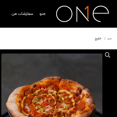
منو
سفارشات من
منو
خلیج