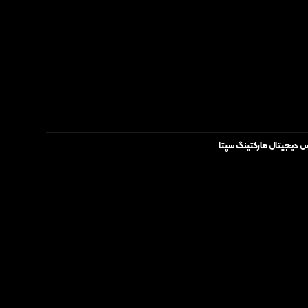
س دیجیتال مارکتینگ سپتا