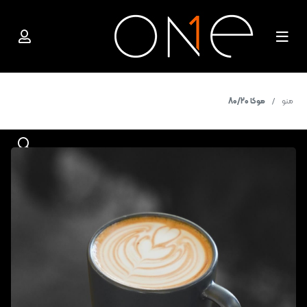
منو
موکا 80/20