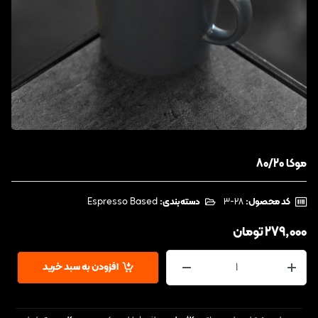
موکا 80/20
کد محصول:
‎3-28
دسته‌بندی:
Espresso Based
279,000
تومان
افزودن به سبد خرید