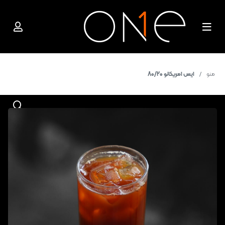
منو
ایس امریکانو 80/20