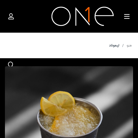
منو
لیموناد