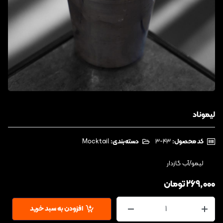
لیموناد
کد محصول:
‎3-43
دسته‌بندی:
Mocktail
لیمو/آب گازدار
269,000
تومان
افزودن به سبد خرید