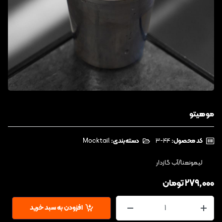
موهیتو
کد محصول:
‎3-44
دسته‌بندی:
Mocktail
لیمونعنا/آب گازدار
279,000
تومان
افزودن به سبد خرید