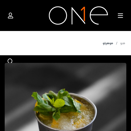
منو
موهیتو