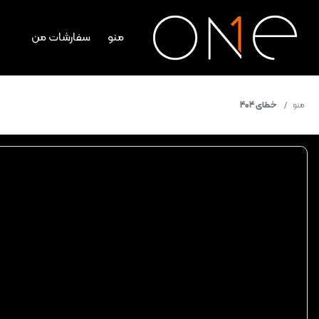
منو
سفارشات من
منو
خطای 404