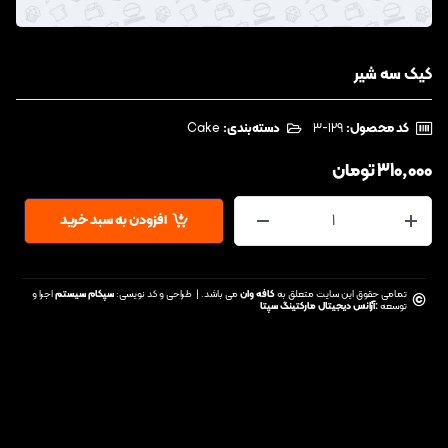
کیک سه شیر
کد محصول:
‎3-129
دسته‌بندی:
Cake
310,000
تومان
افزودن به سبد خرید
تمامی حقوق این سایت متعلق به
کافه وان
می باشد. | طراحی و کد نویسی:
سپکام سیستم
اجرا و
©
توسعه
:
آژانس دیجیتال مارکتینگ سپتا