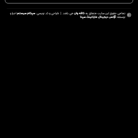
تمامی حقوق این سایت متعلق به
کافه وان
می باشد. | طراحی و کد نویسی:
سپکام سیستم
اجرا و
©
توسعه
:
آژانس دیجیتال مارکتینگ سپتا