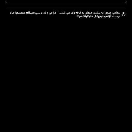
تمامی حقوق این سایت متعلق به
کافه وان
می باشد. | طراحی و کد نویسی:
سپکام سیستم
اجرا و
©
توسعه
:
آژانس دیجیتال مارکتینگ سپتا