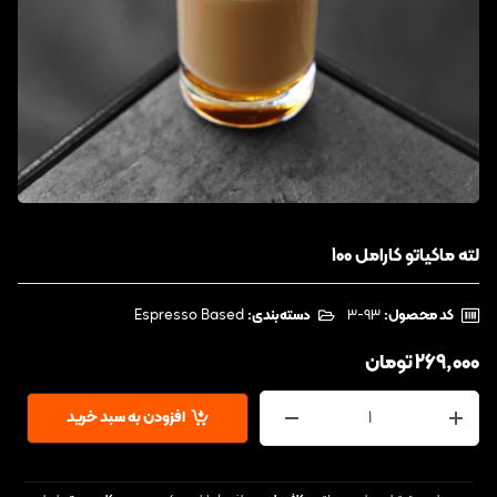
لته ماکیاتو کارامل 100
کد محصول:
‎3-93
دسته‌بندی:
Espresso Based
269,000
تومان
افزودن به سبد خرید