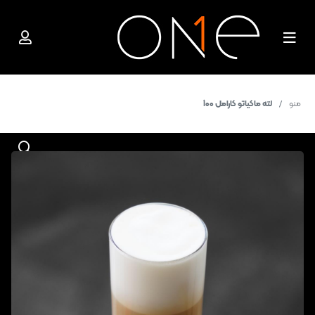
منو
لته ماکیاتو کارامل 100